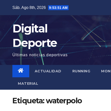
Saltar
Sáb. Ago 8th, 2026
9:53:51 AM
al
contenido
Digital
Deporte
Últimas noticias deportivas
ACTUALIDAD
RUNNING
MON
MATERIAL
Etiqueta:
waterpolo