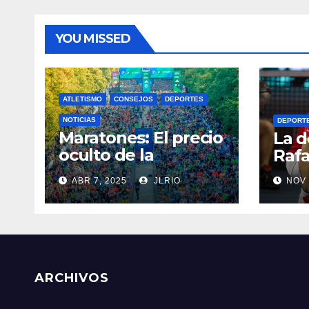
YOU MISSED
ATLETISMO
CONSEJOS
DEPORTES
NOTICIAS
DEPORT
Maratones: El precio
La d
oculto de la
Rafa
resistencia
ABR 7, 2025
JLRIO
NOV 
ARCHIVOS