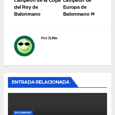
campeón de la Copa
campeón de
de
del Rey de
Europa de
entradas
Balonmano
Balonmano
Por
JLRio
ENTRADA RELACIONADA
BALONMANO