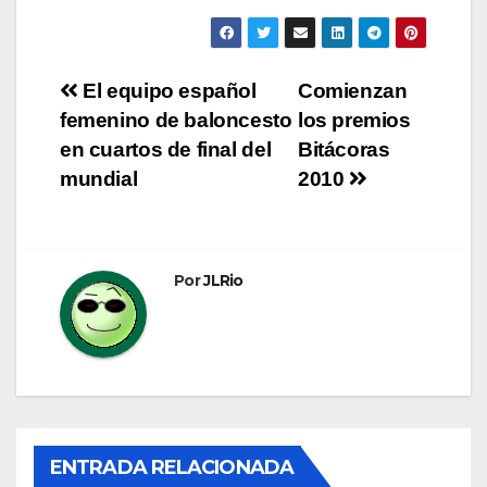
Navegación
El equipo español
Comienzan
femenino de baloncesto
los premios
de
en cuartos de final del
Bitácoras
entradas
mundial
2010
Por
JLRio
ENTRADA RELACIONADA