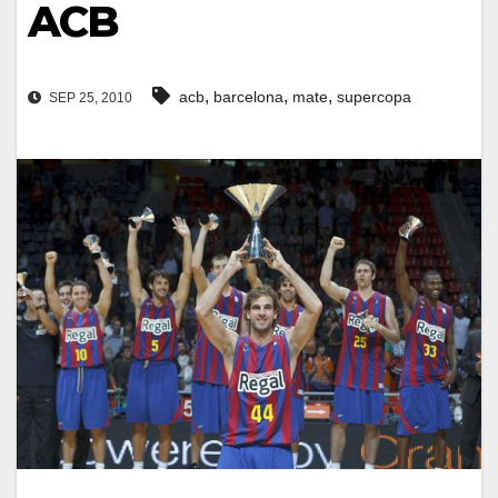
ACB
,
,
,
acb
barcelona
mate
supercopa
SEP 25, 2010