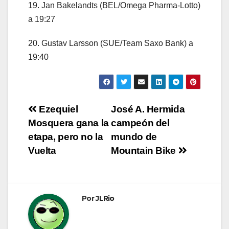
19. Jan Bakelandts (BEL/Omega Pharma-Lotto)
a 19:27
20. Gustav Larsson (SUE/Team Saxo Bank) a
19:40
Navegación
Ezequiel
José A. Hermida
Mosquera gana la
campeón del
de
etapa, pero no la
mundo de
entradas
Vuelta
Mountain Bike
Por
JLRio