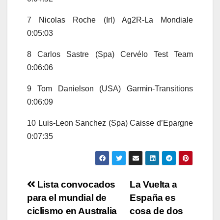
7 Nicolas Roche (Irl) Ag2R-La Mondiale
0:05:03
8 Carlos Sastre (Spa) Cervélo Test Team
0:06:06
9 Tom Danielson (USA) Garmin-Transitions
0:06:09
10 Luis-Leon Sanchez (Spa) Caisse d’Epargne
0:07:35
Navegación
Lista convocados
La Vuelta a
para el mundial de
España es
de
ciclismo en Australia
cosa de dos