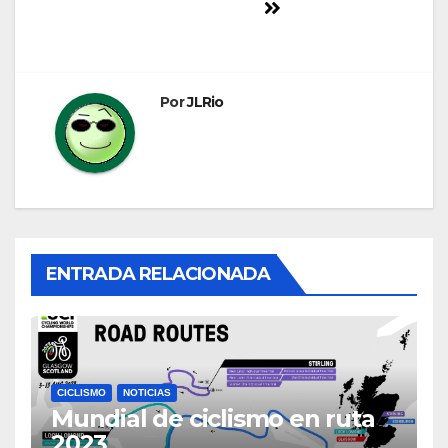
entradas
Por
JLRio
ENTRADA RELACIONADA
CICLISMO
NOTICIAS
Mundial de ciclismo en ruta
2023