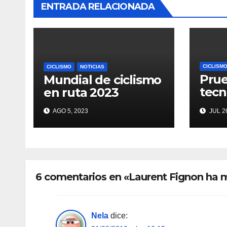
ENTRADA RELACIONADA
CICLISM
CICLISMO
NOTICIAS
Prue
Mundial de ciclismo
tecn
en ruta 2023
Tou
AGO 5, 2023
JUL 26
6 comentarios en «Laurent Fignon ha 
Nela
dice: