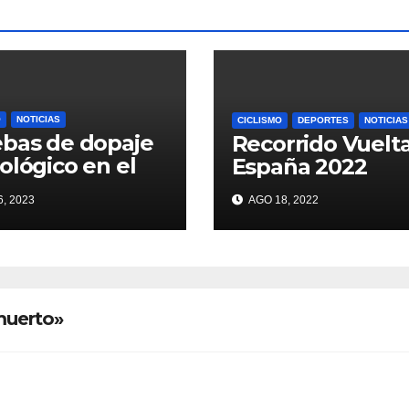
O
NOTICIAS
CICLISMO
DEPORTES
NOTICIAS
bas de dopaje
Recorrido Vuelt
ológico en el
España 2022
r
, 2023
AGO 18, 2022
muerto»