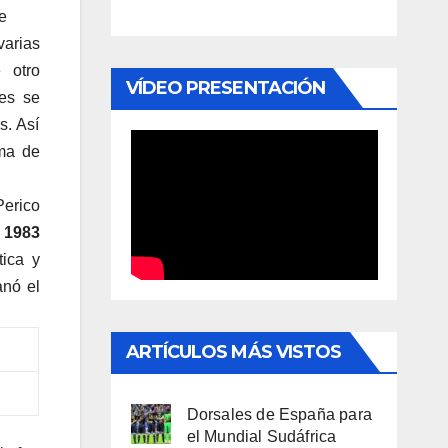
se
arias
 otro
VÍDEO PRESENTACIÓN
res se
s. Así
lma de
Perico
e 1983
tica y
anó el
ARTÍCULOS MÁS VISTOS
Dorsales de España para
el Mundial Sudáfrica