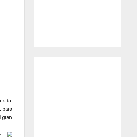
uerto.
, para
l gran
a