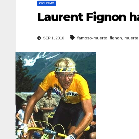
CICLISMO
Laurent Fignon h
,
,
famoso-muerto
fignon
muerte
SEP 1, 2010