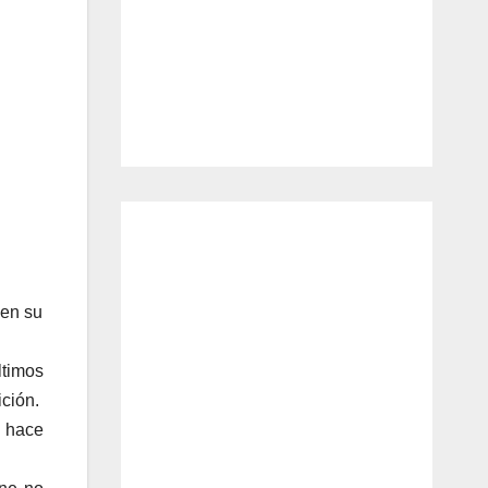
 en su
ltimos
ición.
y hace