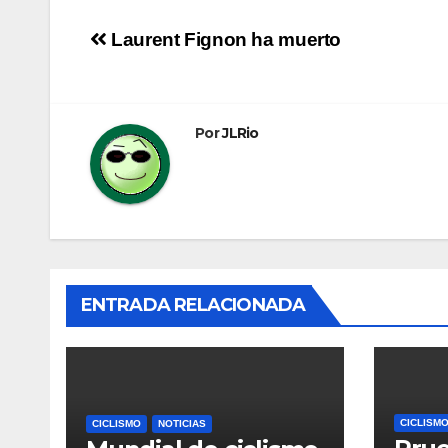
Navegación
Laurent Fignon ha muerto
de
entradas
Por
JLRio
ENTRADA RELACIONADA
CICLISM
CICLISMO
NOTICIAS