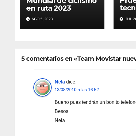
Prue
Mundial de ciclismo
tecn
en ruta 2023
Tou
AGO 5, 2023
JUL 26
5 comentarios en «Team Movistar nuevo
Nela
dice:
13/08/2010 a las 16:52
Bueno pues tendrán un bonito telefon
Besos
Nela