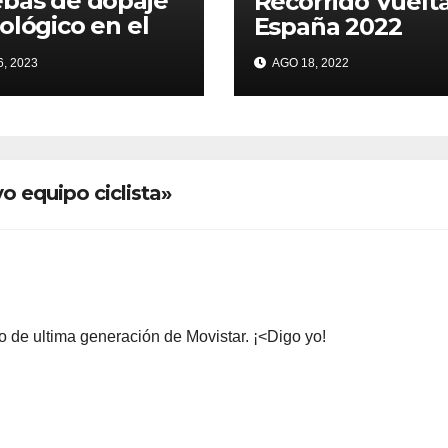
bas de dopaje
Recorrido Vuelt
ológico en el
España 2022
r
, 2023
AGO 18, 2022
 equipo ciclista»
o de ultima generación de Movistar. ¡<Digo yo!