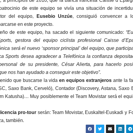
 a principios de 2010, que la banca francesa Caisse d´Epar
patrocinio de este equipo se vivía una situación de incertid
ctor del equipo,
Eusebio Unzúe
, consiguió convencer a l
arcarse en este proyecto.
ueño de este equipo, ha sacado el siguiente comunicado:
“Eu
rts, gestora del equipo ciclista profesional Caisse d’Ep
nica será el nuevo ‘sponsor principal’ del equipo, que particip
ca Sports desea agradecer a Telefónica la confianza deposit
rsonal de su presidente, César Alierta, para hacerlo posi
que nos han ayudado a conseguir este objetivo”.
tenido que buscarse la vida
en equipos extranjeros
ante la fa
CSC, Saxo Bank, Cerveló), Contador (Discovery, Astana, Saxo 
am Katusha)… Muy posiblemente el Team Movistar será el equ
licencia pro-tour
serán: Team Movistar, Euskaltel-Euskadi y F
za, también.