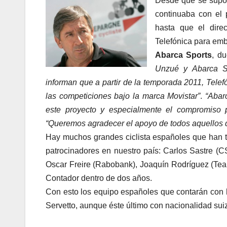
Desde que se supo,
continuaba con el 
hasta que el dire
Telefónica para emb
Abarca Sports
, d
Unzué y Abarca Spo
informan que a partir de la temporada 2011, Telefó
las competiciones bajo la marca Movistar”
.
“Abar
este proyecto y especialmente el compromiso pe
“Queremos agradecer el apoyo de todos aquellos 
Hay muchos grandes ciclista españoles que han 
patrocinadores en nuestro país: Carlos Sastre (
Oscar Freire (Rabobank), Joaquín Rodríguez (Te
Contador dentro de dos años.
Con esto los equipo españoles que contarán con
Servetto, aunque éste último con nacionalidad sui