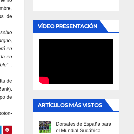
gne no
umbre,
os de
VÍDEO PRESENTACIÓN
sebio
argne,
ará en
ada en
ble” .
lta de
Bank),
ipo de
ARTÍCULOS MÁS VISTOS
ooton-
Dorsales de España para
el Mundial Sudáfrica