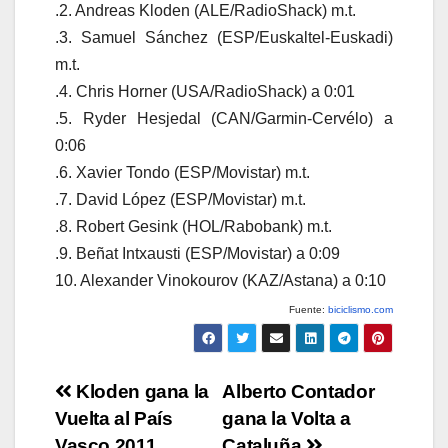
.2. Andreas Kloden (ALE/RadioShack) m.t.
.3. Samuel Sánchez (ESP/Euskaltel-Euskadi)
m.t.
.4. Chris Horner (USA/RadioShack) a 0:01
.5. Ryder Hesjedal (CAN/Garmin-Cervélo) a
0:06
.6. Xavier Tondo (ESP/Movistar) m.t.
.7. David López (ESP/Movistar) m.t.
.8. Robert Gesink (HOL/Rabobank) m.t.
.9. Beñat Intxausti (ESP/Movistar) a 0:09
10. Alexander Vinokourov (KAZ/Astana) a 0:10
Fuente:
biciclismo.com
Navegación
Kloden gana la
Alberto Contador
Vuelta al País
gana la Volta a
de
Vasco 2011
Cataluña