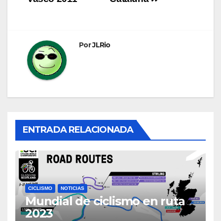
entradas
Por
JLRio
ENTRADA RELACIONADA
CICLISMO
NOTICIAS
Mundial de ciclismo en ruta
2023