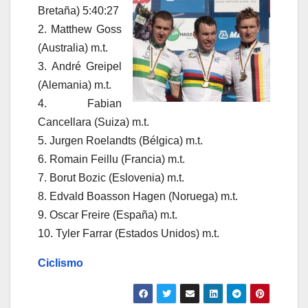
Bretaña) 5:40:27
2. Matthew Goss
(Australia) m.t.
3. André Greipel
(Alemania) m.t.
4. Fabian
Cancellara (Suiza) m.t.
5. Jurgen Roelandts (Bélgica) m.t.
6. Romain Feillu (Francia) m.t.
7. Borut Bozic (Eslovenia) m.t.
8. Edvald Boasson Hagen (Noruega) m.t.
9. Oscar Freire (España) m.t.
10. Tyler Farrar (Estados Unidos) m.t.
Ciclismo