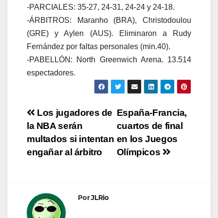
-PARCIALES: 35-27, 24-31, 24-24 y 24-18.
-ÁRBITROS: Maranho (BRA), Christodoulou
(GRE) y Aylen (AUS). Eliminaron a Rudy
Fernández por faltas personales (min.40).
-PABELLÓN: North Greenwich Arena. 13.514
espectadores.
Navegación
Los jugadores de
España-Francia,
la NBA serán
cuartos de final
de
multados si intentan
en los Juegos
entradas
engañar al árbitro
Olímpicos
Por
JLRio