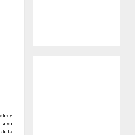
nder y
 si no
 de la