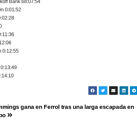
koff Bank 68:07:54
am 0:01:52
0:02:28
0
:11:36
12:06
 0:12:55
 0:13:49
0:14:10
mings gana en Ferrol tras una larga escapada en
upo