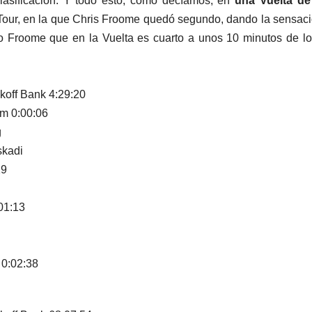
 clasificación. Y todo esto, como decíamos, en
una Vuelta de
 Tour, en la que Chris Froome quedó segundo, dando la sensac
mo Froome que en la Vuelta es cuarto a unos 10 minutos de lo
koff Bank 4:29:20
am 0:00:06
g
skadi
19
:01:13
 0:02:38