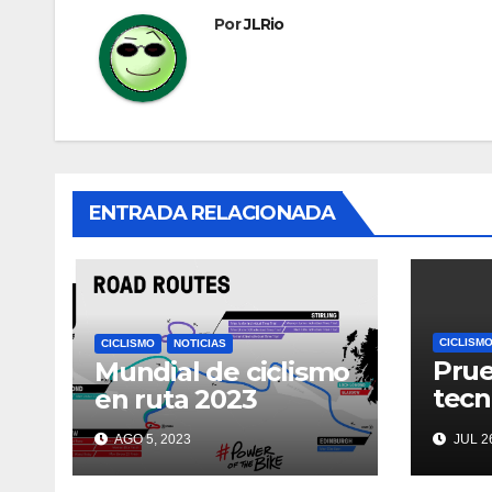
Por
JLRio
ENTRADA RELACIONADA
CICLISM
CICLISMO
NOTICIAS
Prue
Mundial de ciclismo
tecn
en ruta 2023
Tou
AGO 5, 2023
JUL 26