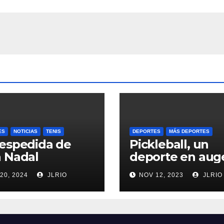
ES
NOTICIAS
TENIS
DEPORTES
MÁS DEPORTES
espedida de
Pickleball, un
 Nadal
deporte en aug
20, 2024
JLRIO
NOV 12, 2023
JLRIO