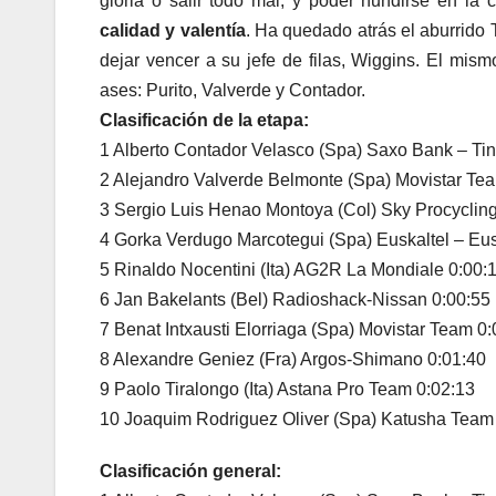
gloria o salir todo mal, y poder hundirse en la
calidad y valentía
. Ha quedado atrás el aburrido
dejar vencer a su jefe de filas, Wiggins. El mis
ases: Purito, Valverde y Contador.
Clasificación de la etapa:
1 Alberto Contador Velasco (Spa) Saxo Bank – Tin
2 Alejandro Valverde Belmonte (Spa) Movistar Te
3 Sergio Luis Henao Montoya (Col) Sky Procyclin
4 Gorka Verdugo Marcotegui (Spa) Euskaltel – Eu
5 Rinaldo Nocentini (Ita) AG2R La Mondiale 0:00:
6 Jan Bakelants (Bel) Radioshack-Nissan 0:00:55
7 Benat Intxausti Elorriaga (Spa) Movistar Team 0
8 Alexandre Geniez (Fra) Argos-Shimano 0:01:40
9 Paolo Tiralongo (Ita) Astana Pro Team 0:02:13
10 Joaquim Rodriguez Oliver (Spa) Katusha Team
Clasificación general: