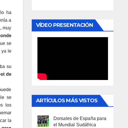
lo ha
enía a
VÍDEO PRESENTACIÓN
a, muy
 donde
que se
 ya le
aba su
ost de
 puede
die se
ARTÍCULOS MÁS VISTOS
s los
quemar
Dorsales de España para
car la
el Mundial Sudáfrica