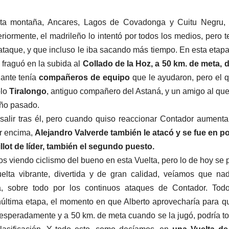
ta montaña, Ancares, Lagos de Covadonga y Cuitu Negru, 
ormente, el madrileño lo intentó por todos los medios, pero t
ataque, y que incluso le iba sacando más tiempo. En esta etap
e fraguó en la subida al
Collado de la Hoz, a 50 km. de meta,
lante tenía
compañeros de equipo
que le ayudaron, pero el 
olo
Tiralongo
, antiguo compañero del Astaná, y un amigo al que
 año pasado.
alir tras él, pero cuando quiso reaccionar Contador aument
or encima,
Alejandro Valverde también le atacó y se fue en p
llot de líder, también el segundo puesto.
 viendo ciclismo del bueno en esta Vuelta, pero lo de hoy se
elta vibrante, divertida y de gran calidad, veíamos que na
, sobre todo por los continuos ataques de Contador. Todo
núltima etapa, el momento en que Alberto aprovecharía para 
inesperadamente y a 50 km. de meta cuando se la jugó, podría to