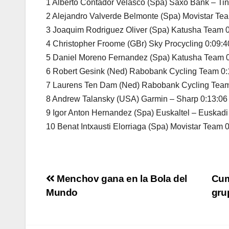
1 Alberto Contador Velasco (Spa) Saxo Bank – Tin
2 Alejandro Valverde Belmonte (Spa) Movistar Te
3 Joaquim Rodriguez Oliver (Spa) Katusha Team 
4 Christopher Froome (GBr) Sky Procycling 0:09:4
5 Daniel Moreno Fernandez (Spa) Katusha Team 0
6 Robert Gesink (Ned) Rabobank Cycling Team 0:
7 Laurens Ten Dam (Ned) Rabobank Cycling Team
8 Andrew Talansky (USA) Garmin – Sharp 0:13:06
9 Igor Anton Hernandez (Spa) Euskaltel – Euskadi
10 Benat Intxausti Elorriaga (Spa) Movistar Team 
Navegación
Menchov gana en la Bola del
Cum
Mundo
gr
de
entradas