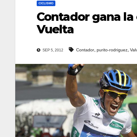
CICLISMO
Contador gana la e
Vuelta
,
,
Contador
purito-rodriguez
Val
SEP 5, 2012