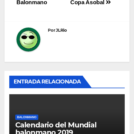
de
Balonmano
Copa Asobal
entradas
Por
JLRio
ENTRADA RELACIONADA
BALONMANO
Calendario del Mundial
balonmano 2019