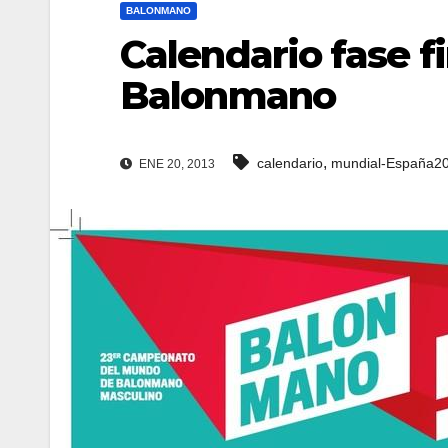
BALONMANO
Calendario fase f
Balonmano
,
calendario
mundial-España2
ENE 20, 2013