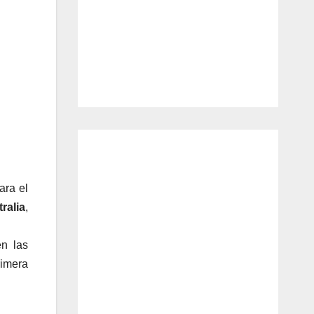
ara el
ralia
,
en las
rimera