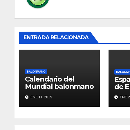
ENTRADA RELACIONADA
BALONMANO
BALONM
Calendario del
Esp
Mundial balonmano
de E
2019
ENE 11, 2019
ENE 2