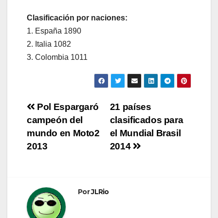
Clasificación por naciones:
1. España 1890
2. Italia 1082
3. Colombia 1011
Navegación
Pol Espargaró
21 países
campeón del
clasificados para
de
mundo en Moto2
el Mundial Brasil
entradas
2013
2014
Por
JLRio