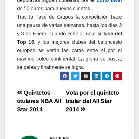
deportivas siguen cubiertas por el
bono bwin
de 50 euros para nuevos clientes.
Tras la Fase de Grupos la competición hace
una pausa de varias semanas, hasta los días 2
y 3 de Enero, cuando eche a rodar
la fase del
Top 16
, y los mejores clubes del baloncesto
europeo se verán las caras entre sí por el
máximo trofeo continental. La gloria se busca,
se pelea y finalmente se logra.
Navegación
Quintetos
Vota por el quinteto
titulares NBA All
titular del All Star
de
Star 2014
2014
entradas
Por
JLRio