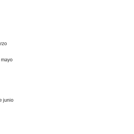
rzo
e mayo
e junio