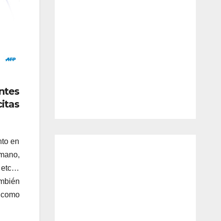
ntes
itas
nto en
nmano,
, etc…
ambién
r como