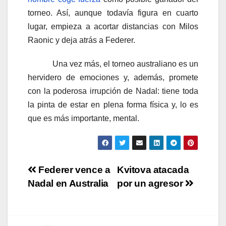
torneo. Así, aunque todavía figura en cuarto
lugar, empieza a acortar distancias con Milos
Raonic y deja atrás a Federer.
Una vez más, el torneo australiano es un
hervidero de emociones y, además, promete
con la poderosa irrupción de Nadal: tiene toda
la pinta de estar en plena forma física y, lo es
que es más importante, mental.
Navegación
Federer vence a
Kvitova atacada
Nadal en Australia
por un agresor
de
entradas