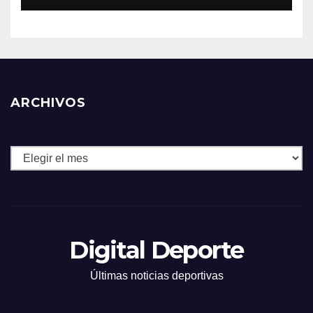
ARCHIVOS
Archivos
Digital Deporte
Últimas noticias deportivas