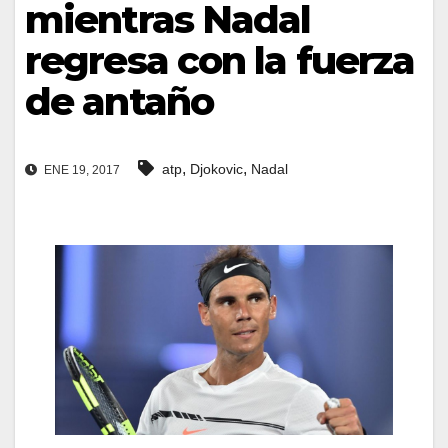
mientras Nadal
regresa con la fuerza
de antaño
,
,
atp
Djokovic
Nadal
ENE 19, 2017