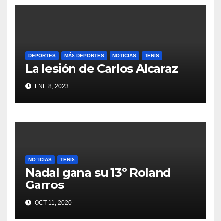
DEPORTES
MÁS DEPORTES
NOTICIAS
TENIS
La lesión de Carlos Alcaraz
ENE 8, 2023
NOTICIAS
TENIS
Nadal gana su 13º Roland
Garros
OCT 11, 2020