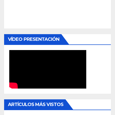
VÍDEO PRESENTACIÓN
ARTÍCULOS MÁS VISTOS