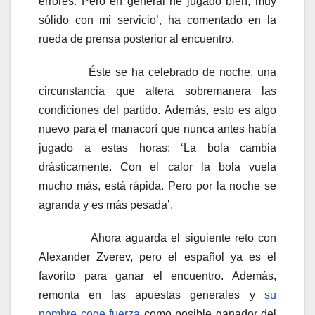
errores. Pero en general he jugado bien, muy
sólido con mi servicio’, ha comentado en la
rueda de prensa posterior al encuentro.
Éste se ha celebrado de noche, una
circunstancia que altera sobremanera las
condiciones del partido. Además, esto es algo
nuevo para el manacorí que nunca antes había
jugado a estas horas: ‘La bola cambia
drásticamente. Con el calor la bola vuela
mucho más, está rápida. Pero por la noche se
agranda y es más pesada’.
Ahora aguarda el siguiente reto con
Alexander Zverev, pero el español ya es el
favorito para ganar el encuentro. Además,
remonta en las apuestas generales y
su
nombre coge fuerza
como posible ganador del