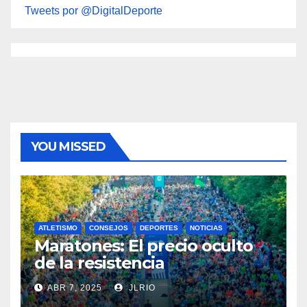
Tweets por @DigitalDeporte
YOU MISSED
ATLETISMO
CONSEJOS
DEPORTES
NOTICIAS
Maratones: El precio oculto
de la resistencia
ABR 7, 2025
JLRIO