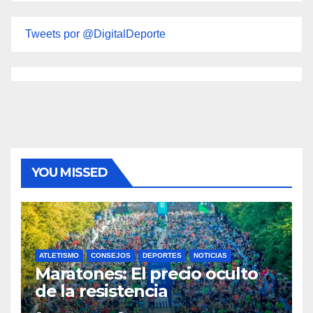
Tweets por @DigitalDeporte
YOU MISSED
ATLETISMO
CONSEJOS
DEPORTES
NOTICIAS
Maratones: El precio oculto
de la resistencia