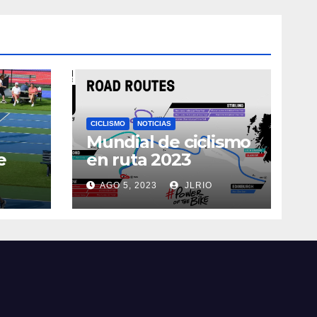
CICLISMO
NOTICIAS
Mundial de ciclismo
e
en ruta 2023
AGO 5, 2023
JLRIO