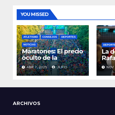
YOU MISSED
ATLETISMO
CONSEJOS
DEPORTES
NOTICIAS
DEPORT
Maratones: El precio
La d
oculto de la
Rafa
resistencia
ABR 7, 2025
JLRIO
NOV 
ARCHIVOS