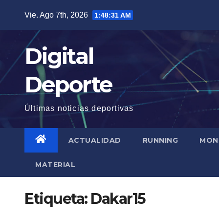
Saltar
Vie. Ago 7th, 2026
1:48:32 AM
al
contenido
Digital
Deporte
Últimas noticias deportivas
ACTUALIDAD
RUNNING
MON
MATERIAL
Etiqueta:
Dakar15