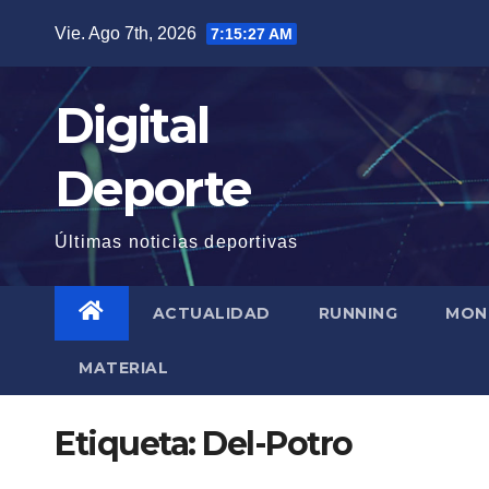
Saltar
Vie. Ago 7th, 2026
7:15:28 AM
al
contenido
Digital
Deporte
Últimas noticias deportivas
ACTUALIDAD
RUNNING
MON
MATERIAL
Etiqueta:
Del-Potro