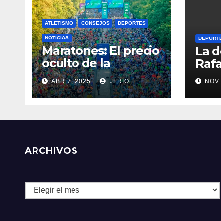
ATLETISMO
CONSEJOS
DEPORTES
NOTICIAS
DEPORT
Maratones: El precio
La d
oculto de la
Rafa
resistencia
ABR 7, 2025
JLRIO
NOV 
ARCHIVOS
Archivos