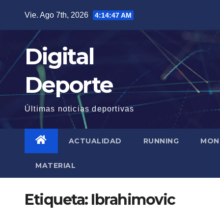
Saltar
Vie. Ago 7th, 2026
4:14:48 AM
al
contenido
Digital
Deporte
Últimas noticias deportivas
ACTUALIDAD
RUNNING
MON
MATERIAL
Etiqueta:
Ibrahimovic