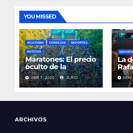
YOU MISSED
ATLETISMO
CONSEJOS
DEPORTES
NOTICIAS
DEPORT
Maratones: El precio
La d
oculto de la
Rafa
resistencia
ABR 7, 2025
JLRIO
NOV 
ARCHIVOS