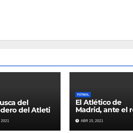
FÚTBOL
El Atlético de
usca del
Madrid, ante el 
dero del Atleti
de conquistar la 
 2021
ABR 15, 2021