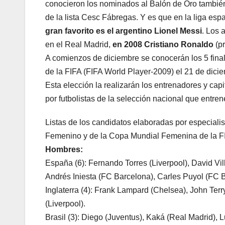
conocieron los nominados al Balón de Oro también 
de la lista Cesc Fábregas. Y es que en la liga esp
gran favorito es el argentino Lionel Messi
. Los 
en el Real Madrid,
en 2008 Cristiano Ronaldo
(p
A comienzos de diciembre se conocerán los 5 final
de la FIFA (FIFA World Player-2009) el 21 de dic
Esta elección la realizarán los entrenadores y capi
por futbolistas de la selección nacional que entre
Listas de los candidatos elaboradas por especialis
Femenino y de la Copa Mundial Femenina de la F
Hombres:
España (6): Fernando Torres (Liverpool), David Vill
Andrés Iniesta (FC Barcelona), Carles Puyol (FC 
Inglaterra (4): Frank Lampard (Chelsea), John Te
(Liverpool).
Brasil (3): Diego (Juventus), Kaká (Real Madrid), L