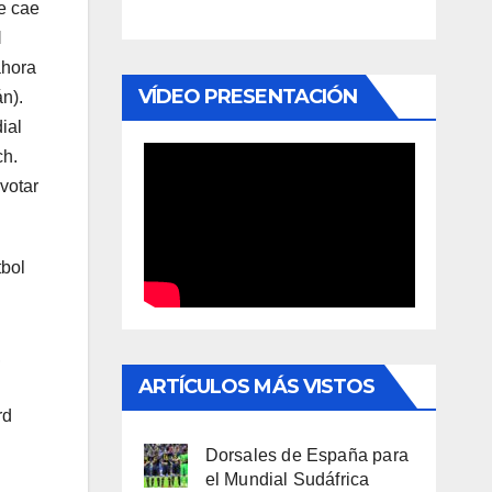
e cae
l
ahora
VÍDEO PRESENTACIÓN
n).
ial
ch.
votar
tbol
,
ARTÍCULOS MÁS VISTOS
rd
Dorsales de España para
el Mundial Sudáfrica