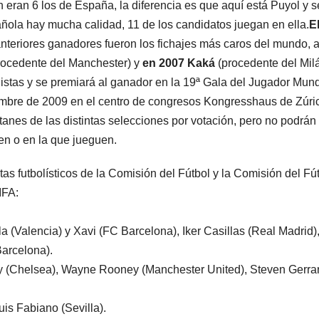
eran 6 los de España, la diferencia es que aquí está Puyol y s
añola hay mucha calidad, 11 de los candidatos juegan en ella.
E
anteriores ganadores fueron los fichajes más caros del mundo, 
rocedente del Manchester) y
en 2007 Kaká
(procedente del Milá
istas y se premiará al ganador en la 19ª Gala del Jugador Mund
iembre de 2009 en el centro de congresos Kongresshaus de Zúri
tanes de las distintas selecciones por votación, pero no podrán 
nen o en la que jueguen.
tas futbolísticos de la Comisión del Fútbol y la Comisión del Fú
IFA:
a (Valencia) y Xavi (FC Barcelona), Iker Casillas (Real Madrid)
Barcelona).
rry (Chelsea), Wayne Rooney (Manchester United), Steven Gerra
uis Fabiano (Sevilla).