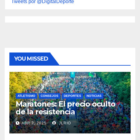
Tweets por @DigitalDeporte
YOU MISSED
ATLETISMO
CONSEJOS
DEPORTES
NOTICIAS
Maratones: El precio oculto
de la resistencia
ABR 7, 2025
JLRIO