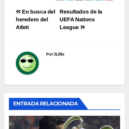
Navegación
En busca del
Resultados de la
heredero del
UEFA Nations
de
Atleti
League
entradas
Por
JLRio
ENTRADA RELACIONADA