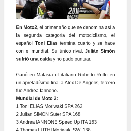
En Moto2
, el primer año que se denomina así a
la segunda categoría del motociclismo, el
español
Toni Elías
termina cuarto y se hace
con el mundial. Su único rival,
Julián Simón
sufrió una caída
y no pudo puntuar.
Ganó en Malasia el italiano Roberto Rolfo en
un apretadísimo final a Alex De Angelis, tercero
fue Andrea Iannone.
Mundial de Moto 2:
1 Toni ELIAS Moriwaki SPA 262
2 Julian SIMON Suter SPA 168
3 Andrea IANNONE Speed Up ITA 163
4 Thomas LUTHI Moriwaki SWI 138