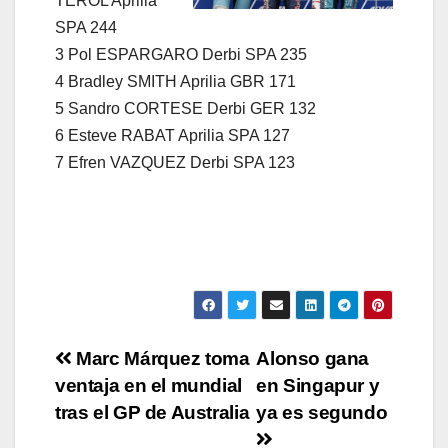
TEROL Aprilia
SPA 244
3 Pol ESPARGARO Derbi SPA 235
4 Bradley SMITH Aprilia GBR 171
5 Sandro CORTESE Derbi GER 132
6 Esteve RABAT Aprilia SPA 127
7 Efren VAZQUEZ Derbi SPA 123
Navegación
Marc Márquez toma
Alonso gana
ventaja en el mundial
en Singapur y
de
tras el GP de Australia
ya es segundo
entradas