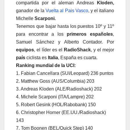
compartida por el aleman Andreas
Kloden,
ganador de la
Vuelta al Pais Vasco
, y el italiano
Michelle
Scarponi.
Tenemos que bajar hasta los puestos 10º y 11º
para encontrar a los
primeros españoles
,
Samuel Sánchez y Alberto Contador. Por
equipos
, el líder es el
RadioShack
, y el mejor
país
ciclista es
Italia
, España es cuarta.
Ranking mundial de la UCI:
1. Fabian Cancellara (SUI/Leopard) 236 puntos
2. Matthew Goss (AUS/Columbia) 203
3. Andreas Kloden (ALE/Radioshack) 202
4. Michele Scarponi (ITA/Lampre) 202
5. Robert Gesink (HOL/Rabobank) 150
6. Christopher Horner (EE.UU./Radioshack)
143
7. Tom Boonen (BEL/Quick Step) 140