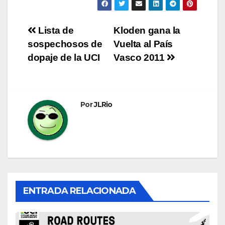
Navegación
Lista de
Kloden gana la
sospechosos de
Vuelta al País
de
dopaje de la UCI
Vasco 2011
entradas
Por
JLRio
ENTRADA RELACIONADA