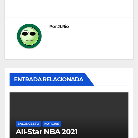
entradas
Por
JLRio
ENTRADA RELACIONADA
BALONCESTO
NOTICIAS
All-Star NBA 2021