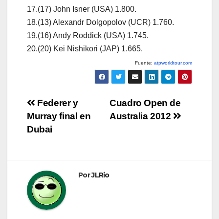
17.(17) John Isner (USA) 1.800.
18.(13) Alexandr Dolgopolov (UCR) 1.760.
19.(16) Andy Roddick (USA) 1.745.
20.(20) Kei Nishikori (JAP) 1.665.
Fuente:
atpworldtour.com
Navegación
Federer y
Cuadro Open de
Murray final en
Australia 2012
de
Dubai
entradas
Por
JLRio