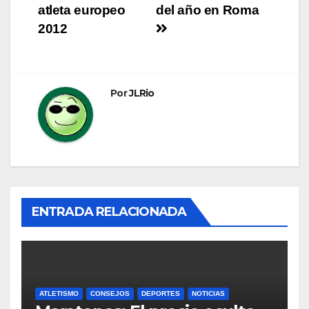
atleta europeo
del año en Roma
de
2012
entradas
Por
JLRio
ENTRADA RELACIONADA
ATLETISMO
CONSEJOS
DEPORTES
NOTICIAS