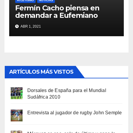
ATLETISMO
NOTICIAS
Fermín Cacho piensa en
demandar a Eufemiano
Fuentes
ABR 1, 2021
ARTÍCULOS MÁS VISTOS
Dorsales de España para el Mundial
Sudáfrica 2010
Entrevista al jugador de rugby John Semple