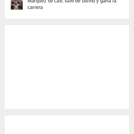
Márquez se cae, sale de último y gana la
carrera