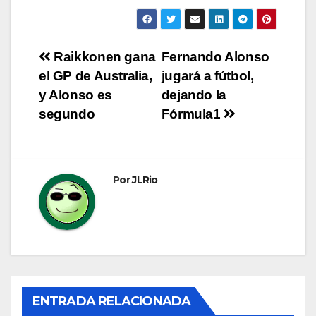
Navegación
Raikkonen gana
Fernando Alonso
el GP de Australia,
jugará a fútbol,
de
y Alonso es
dejando la
entradas
segundo
Fórmula1
Por
JLRio
ENTRADA RELACIONADA