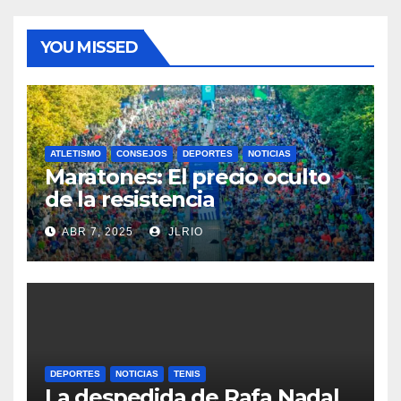
YOU MISSED
ATLETISMO
CONSEJOS
DEPORTES
NOTICIAS
Maratones: El precio oculto
de la resistencia
ABR 7, 2025
JLRIO
DEPORTES
NOTICIAS
TENIS
La despedida de Rafa Nadal