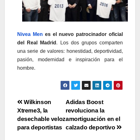
Nivea Men
es el nuevo patrocinador oficial
del Real Madrid
. Los dos grupos comparten
una serie de valores: honestidad, deportividad,
pasión, modernidad e inspiración para el
hombre.
Navegación
Wilkinson
Adidas Boost
Xtreme3, la
revoluciona la
de
desechable veloz
amortiguación en el
entradas
para deportistas
calzado deportivo