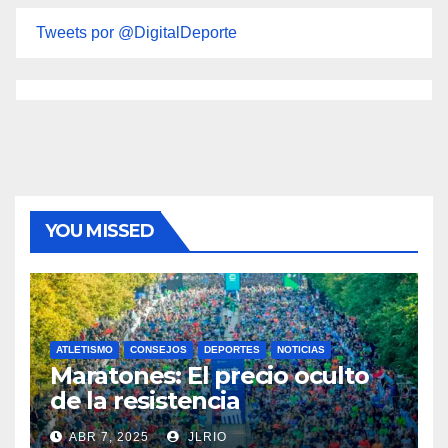
Tweets por @DigitalDeporte
YOU MISSED
ATLETISMO
CONSEJOS
DEPORTES
NOTICIAS
Maratones: El precio oculto
de la resistencia
ABR 7, 2025
JLRIO