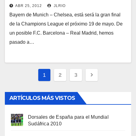
ABR 25, 2012
JLRIO
Bayern de Munich – Chelsea, está será la gran final
de la Champions League el próximo 19 de mayo. De
un posible F.C. Barcelona – Real Madrid, hemos
pasado a…
Navegación
1
2
3
de
entradas
ARTÍCULOS MÁS VISTOS
Dorsales de España para el Mundial
Sudáfrica 2010