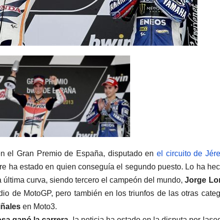
 en el Gran Premio de España, disputado en
el circuito de Jér
mbre ha estado en quien conseguía el segundo puesto. Lo ha he
a última curva, siendo tercero el campeón del mundo,
Jorge Lo
dio de MotoGP, pero también en los triunfos de las otras categ
iñales
en Moto3.
sa ganó la carrera
, la noticia ha estado en la disputa por la
se