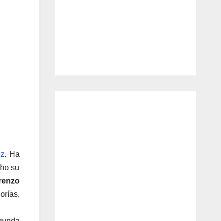
ez
. Ha
cho su
renzo
orías,
gunda