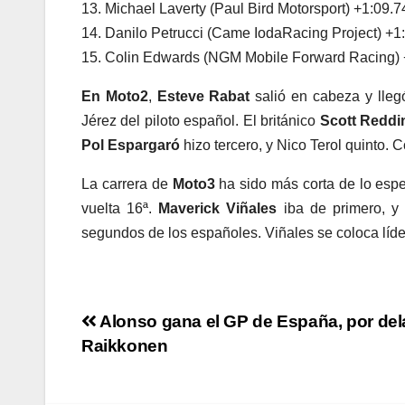
13. Michael Laverty (Paul Bird Motorsport) +1:09.7
14. Danilo Petrucci (Came IodaRacing Project) +1
15. Colin Edwards (NGM Mobile Forward Racing) 
En Moto2
,
Esteve Rabat
salió en cabeza y llegó
Jérez del piloto español. El británico
Scott Reddi
Pol Espargaró
hizo tercero, y Nico Terol quinto. C
La carrera de
Moto3
ha sido más corta de lo esp
vuelta 16ª.
Maverick Viñales
iba de primero, y
segundos de los españoles. Viñales se coloca líde
Navegación
Alonso gana el GP de España, por del
Raikkonen
de
entradas