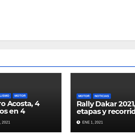
LISMO
MOTOR
MOTOR
NOTICIAS
o Acosta, 4
Rally Dakar 2021
os en 4
etapas y recorri
eras
, 2021
ENE 1, 2021