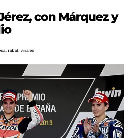
Jérez, con Márquez y
io
,
,
osa
rabat
viñales