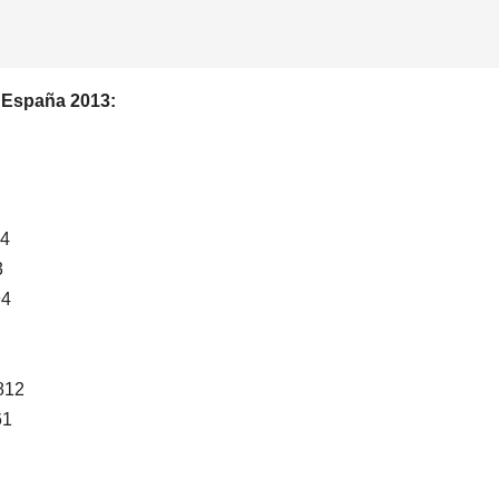
 España 2013:
14
3
94
.812
61