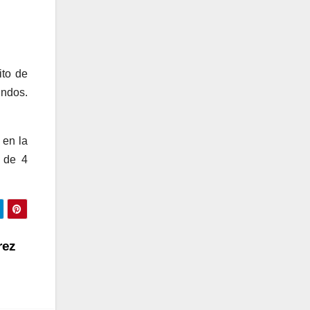
ito de
undos.
en la
 de 4
rez