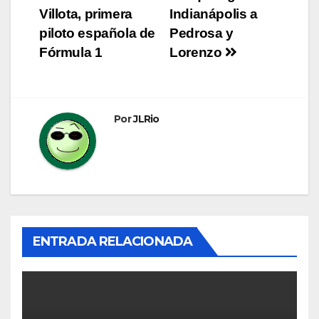
Villota, primera
Indianápolis a
de
piloto española de
Pedrosa y
entradas
Fórmula 1
Lorenzo
Por
JLRio
ENTRADA RELACIONADA