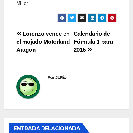
Miller.
Navegación
Lorenzo vence en
Calendario de
el mojado Motorland
Fórmula 1 para
de
Aragón
2015
entradas
Por
JLRio
ENTRADA RELACIONADA