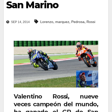
San Marino
,
,
,
Lorenzo
marquez
Pedrosa
Rossi
SEP 14, 2014
Valentino Rossi, nueve
veces campeón del mundo,
ha ganado el GP de San