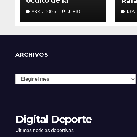
oculto de la
Rafa
resistencia
ABR 7, 2025
JLRIO
NOV 
ARCHIVOS
Archivos
Digital Deporte
Últimas noticias deportivas