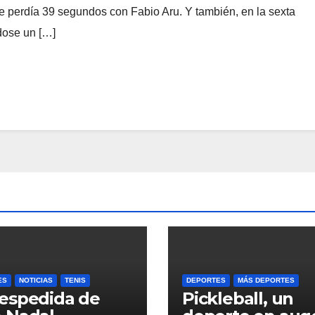
 perdía 39 segundos con Fabio Aru. Y también, en la sexta
ndose un […]
ES
NOTICIAS
TENIS
DEPORTES
MÁS DEPORTES
espedida de
Pickleball, un