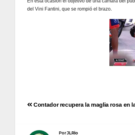
En esta ocasión el objetivo de una cámara del públ
del Vini Fantini, que se rompió el brazo.
Navegación
Contador recupera la maglia rosa en la
de
entradas
Por
JLRio