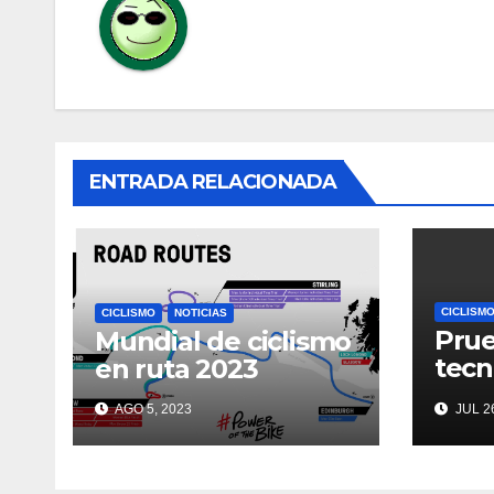
ENTRADA RELACIONADA
CICLISM
CICLISMO
NOTICIAS
Prue
Mundial de ciclismo
tecn
en ruta 2023
Tou
AGO 5, 2023
JUL 26