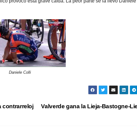
ico provocó esta grave caída. La peor parte se la llevó Daniele 
Daniele Colli
 contrarreloj
Valverde gana la Lieja-Bastogne-Li