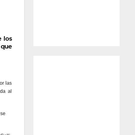
e los
 que
or las
da al
 se