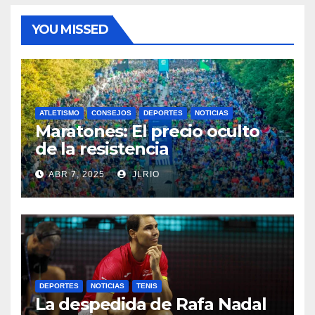
YOU MISSED
ATLETISMO
CONSEJOS
DEPORTES
NOTICIAS
Maratones: El precio oculto
de la resistencia
ABR 7, 2025
JLRIO
DEPORTES
NOTICIAS
TENIS
La despedida de Rafa Nadal