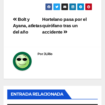
Navegación
Bolt y
Hortelano pasa por el
Ayana, atletas
quirófano tras un
de
del año
accidente
entradas
Por
JLRio
ENTRADA RELACIONADA