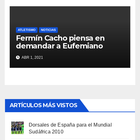
ATLETISMO
NOTICIAS
Fermín Cacho piensa en
demandar a Eufemiano
Fuentes
ABR 1, 2021
ARTÍCULOS MÁS VISTOS
Dorsales de España para el Mundial
Sudáfrica 2010