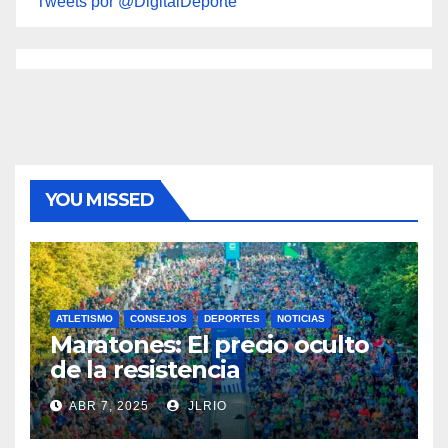
Tweets por @DigitalDeporte
YOU MISSED
ATLETISMO
CONSEJOS
DEPORTES
NOTICIAS
Maratones: El precio oculto
de la resistencia
ABR 7, 2025
JLRIO