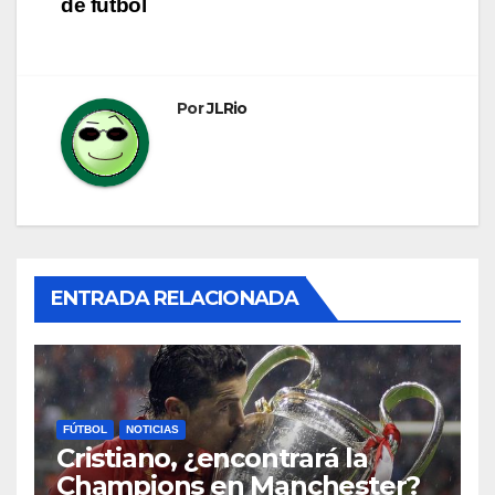
de fútbol
entradas
Por
JLRio
ENTRADA RELACIONADA
FÚTBOL
NOTICIAS
Cristiano, ¿encontrará la
Champions en Manchester?