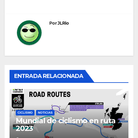
de
entradas
Por
JLRio
ENTRADA RELACIONADA
CICLISMO
NOTICIAS
Mundial de ciclismo en ruta
2023