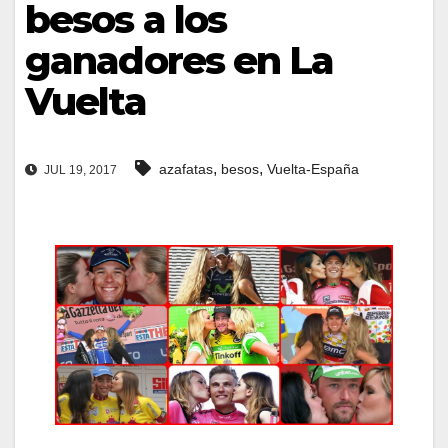
besos a los
ganadores en La
Vuelta
,
,
azafatas
besos
Vuelta-España
JUL 19, 2017