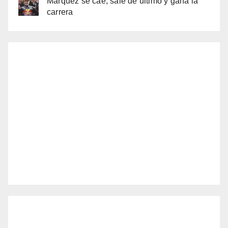
Márquez se cae, sale de último y gana la
carrera