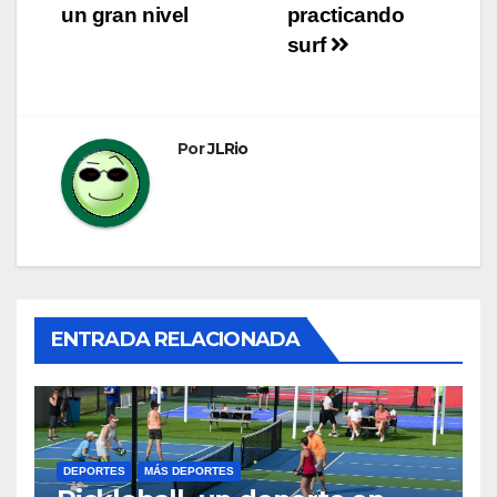
de
un gran nivel
practicando
entradas
surf
Por
JLRio
ENTRADA RELACIONADA
DEPORTES
MÁS DEPORTES