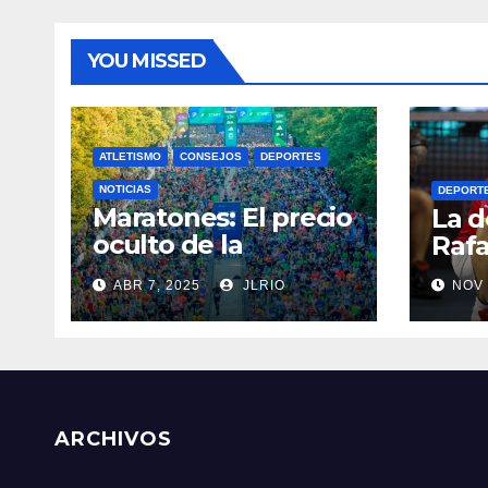
YOU MISSED
ATLETISMO
CONSEJOS
DEPORTES
NOTICIAS
DEPORT
Maratones: El precio
La d
oculto de la
Rafa
resistencia
ABR 7, 2025
JLRIO
NOV 
ARCHIVOS