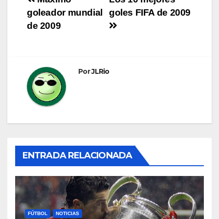
Navegación
goleador mundial
goles FIFA de 2009
de
de 2009
entradas
Por
JLRio
ENTRADA RELACIONADA
FÚTBOL
NOTICIAS