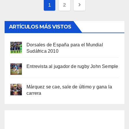
Navegación
1
2
de
entradas
ARTÍCULOS MÁS VISTOS
Dorsales de España para el Mundial
Sudáfrica 2010
Entrevista al jugador de rugby John Semple
Márquez se cae, sale de último y gana la
carrera