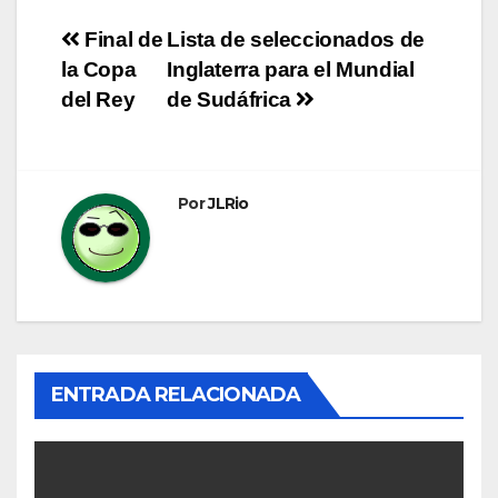
Navegación
Final de
Lista de seleccionados de
la Copa
Inglaterra para el Mundial
de
del Rey
de Sudáfrica
entradas
Por
JLRio
ENTRADA RELACIONADA