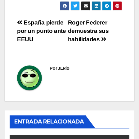
Navegación
España pierde
Roger Federer
por un punto ante
demuestra sus
de
EEUU
habilidades
entradas
Por
JLRio
ENTRADA RELACIONADA