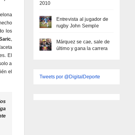
2010
celona
Entrevista al jugador de
 hecho
rugby John Semple
do los
Saric
,
Márquez se cae, sale de
faceta
último y gana la carrera
es. El
solo a
ién el
Tweets por @DigitalDeporte
los
lga
nte