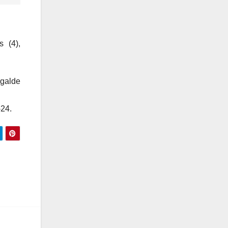
s (4),
agalde
-24.