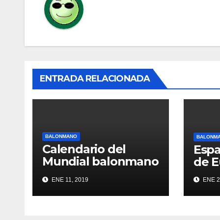
ENTRADA RELACIONADA
BALONMANO
BALONM
Calendario del
Esp
Mundial balonmano
de E
2019
ENE 11, 2019
ENE 2