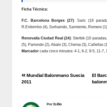
Ficha Técnica:
F.C. Barcelona Borges (27)
: Saric (18 parad
R.Entrerríos (4), Sorhaindo, Sarmiento, Romero (1)
Renovalia Ciudad Real (24)
: Sterbik (10 paradas
(5), Parrondo (2), Abalo (3), Chema (3), Cañellas (1)
Marcador
cada cinco minutos: 4-1, 6-2, 9-5, 11-7,
Navegación
Mundial Balonmano Suecia
El Barc
2011
balon
de
entradas
Por
JLRio