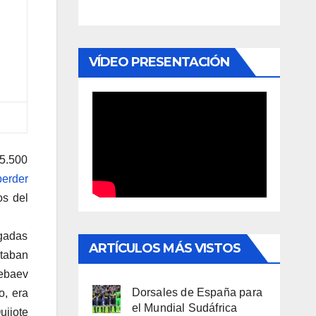
VÍDEO PRESENTACIÓN
5.500
perder
os del
ugadas
ARTÍCULOS MÁS VISTOS
taban
hebaev
Dorsales de España para
o, era
el Mundial Sudáfrica
uijote