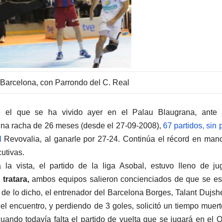
 Barcelona, con Parrondo del C. Real
e el que se ha vivido ayer en el Palau Blaugrana, ante 
 una racha de 26 meses (desde el 27-09-2008),
67 partidos, sin 
l
Revovalia, al ganarle por 27-24. Continúa el récord en man
cutivas.
la vista, el partido de la liga Asobal, estuvo lleno de j
tratara,
ambos equipos salieron concienciados de que se es
de lo dicho, el entrenador del Barcelona Borges, Talant Dujs
l encuentro, y perdiendo de 3 goles, solicitó un tiempo muert
cuando todavía falta el partido de vuelta que se jugará en el Q