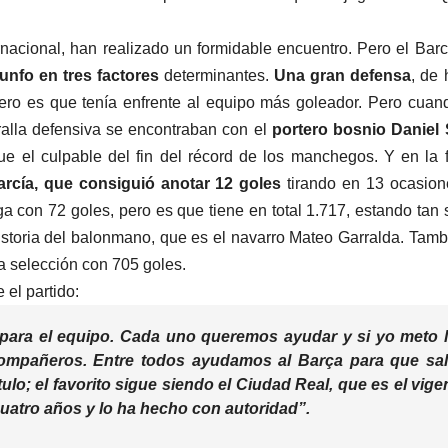
nacional, han realizado un formidable encuentro. Pero el Bar
unfo en tres factores
determinantes.
Una gran defensa
, de
ero es que tenía enfrente al equipo más goleador. Pero cuan
alla defensiva se encontraban con el
portero bosnio Daniel 
e el culpable del fin del récord de los manchegos. Y en la 
rcía, que consiguió anotar 12 goles
tirando en 13 ocasion
iga con 72 goles, pero es que tiene en total 1.717, estando tan 
historia del balonmano, que es el navarro Mateo Garralda. Tamb
a selección con 705 goles.
 el partido:
 para el equipo. Cada uno queremos ayudar y si yo meto 
ompañeros. Entre todos ayudamos al Barça para que sa
tulo; el favorito sigue siendo el Ciudad Real, que es el vige
cuatro años y lo ha hecho con autoridad”.