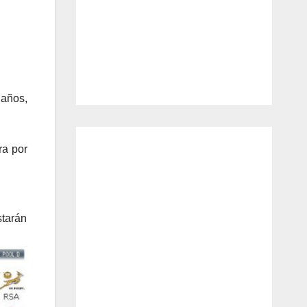
 años,
ra por
starán