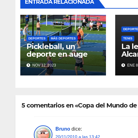
ENTRADA RELACIONADA
DEPORT
DEPORTES
MÁS DEPORTES
TENIS
Pickleball, un
La l
deporte en auge
Alca
NOV 12, 2023
ENE 8
5 comentarios en «Copa del Mundo de
Bruno
dice:
20/11/2010 a las 13:42