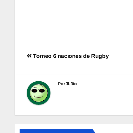
Navegación
Torneo 6 naciones de Rugby
de
entradas
Por
JLRio