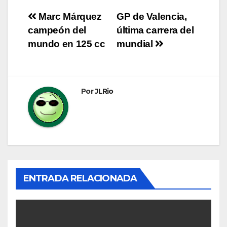
Navegación
Marc Márquez
GP de Valencia,
campeón del
última carrera del
de
mundo en 125 cc
mundial
entradas
Por
JLRio
ENTRADA RELACIONADA